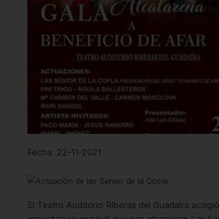
Fecha: 22-11-2021
El Teatro Auditorio Riberas del Guadaíra acogi
espectáculo musical que nos ofrecieron Las Sén