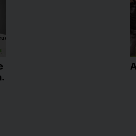
e
A
.