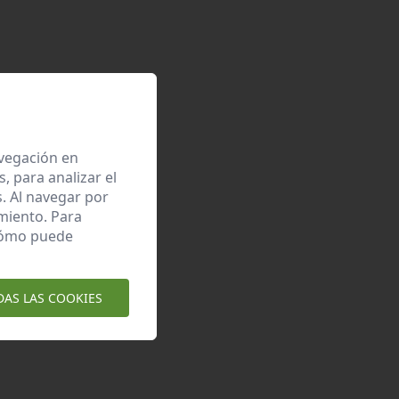
avegación en
 para analizar el
. Al navegar por
miento. Para
 cómo puede
DAS LAS COOKIES