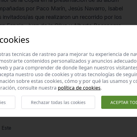
ompañadas por Paco Marín, Jesús Navarro, Isabel
invitados/as que realizaron un recorrido por los
en Espejo, Juan de la Oliva y Alberto Bocanegra
Como presentador nos acompañó José Luis Chávez y
 cookies
 Isabel Jiménez y de Manuel Ángel Cano,
tras tecnicas de rastreo para mejorar tu experiencia de n
mostrarte contenidos personalizados y anuncios adecuados,
 web y para comprender de donde llegan nuestros visitantes
 acepta nuestro uso de cookies y otras tecnologías de segui
mación sobre estas cookies, cómo y por qué las usamos y
imos de la mano de la música y el ritmo del baile.
ración, consulte nuestra
política de cookies
.
y entretenido y les gustó mucho el espectáculo. El
ntidad con el fin de recaudar fondos y dar
ies
Rechazar todas las cookies
ACEPTAR TO