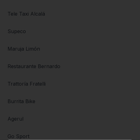
Tele Taxi Alcalá
Supeco
Maruja Limón
Restaurante Bernardo
Trattoría Fratelli
Burrita Bike
Agerul
Go Sport