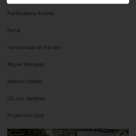
Panificadora Andrés
Forus
Hermandad del Perdón
Miguel Márquez
Manuel Costillo
CD Los Jartibles
Protección Civil