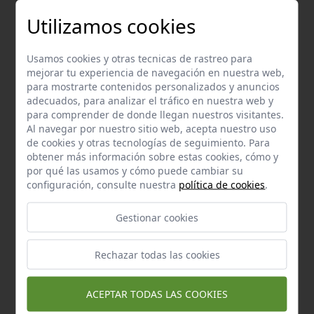
Utilizamos cookies
Sevilla FC
Usamos cookies y otras tecnicas de rastreo para
Legumbres Valle
mejorar tu experiencia de navegación en nuestra web,
para mostrarte contenidos personalizados y anuncios
adecuados, para analizar el tráfico en nuestra web y
Frutos secos San Blas
para comprender de donde llegan nuestros visitantes.
Al navegar por nuestro sitio web, acepta nuestro uso
de cookies y otras tecnologías de seguimiento. Para
Panadería Santa Virginia
obtener más información sobre estas cookies, cómo y
por qué las usamos y cómo puede cambiar su
configuración, consulte nuestra
política de cookies
.
Bernardo Herrera, S.L.
Gestionar cookies
McDonald
Rechazar todas las cookies
Jamón Event
ACEPTAR TODAS LAS COOKIES
Café AB