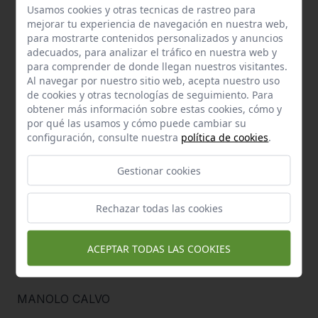
Usamos cookies y otras tecnicas de rastreo para
PASTELERÍA NTRA. SRA. DEL ÁGUILA
mejorar tu experiencia de navegación en nuestra web,
para mostrarte contenidos personalizados y anuncios
adecuados, para analizar el tráfico en nuestra web y
PANADERÍA VIRGEN DEL ROSARIO
para comprender de donde llegan nuestros visitantes.
Al navegar por nuestro sitio web, acepta nuestro uso
de cookies y otras tecnologías de seguimiento. Para
MÁS FACTOR
obtener más información sobre estas cookies, cómo y
por qué las usamos y cómo puede cambiar su
configuración, consulte nuestra
política de cookies
.
GADES CONSULTORES
Gestionar cookies
CAFÉ AB
Rechazar todas las cookies
IMPRENTA OROMANA
ACEPTAR TODAS LAS COOKIES
EL ALMAZÉN
MANOLO CALVO