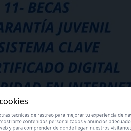
 cookies
tras tecnicas de rastreo para mejorar tu experiencia de n
mostrarte contenidos personalizados y anuncios adecuados,
 web y para comprender de donde llegan nuestros visitantes