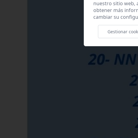
nuestro sitio web,
obtener más infor
cambiar su configu
Gestionar cook